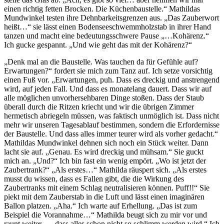
einen richtig fetten Brocken. Die Küchenbaustelle.“ Mathildas
Mundwinkel testen ihre Dehnbarkeitsgrenzen aus. „Das Zauberwort
heißt…“ sie lässt einen Bodenseeschwemmholzstab in ihrer Hand
tanzen und macht eine bedeutungsschwere Pause „…Kohärenz.“
Ich gucke gespannt. „Und wie geht das mit der Kohärenz?“
„Denk mal an die Baustelle. Was tauchen da für Gefühle auf?
Erwartungen?“ fordert sie mich zum Tanz auf. Ich setze vorsichtig
einen Fuß vor. „Erwartungen, puh. Dass es dreckig und anstrengend
wird, auf jeden Fall. Und dass es monatelang dauert. Dass wir auf
alle möglichen unvorhersehbaren Dinge stoßen. Dass der Staub
überall durch die Ritzen kriecht und wir die übrigen Zimmer
hermetisch abriegeln müssen, was faktisch unmöglich ist. Dass nicht
mehr wir unseren Tagesablauf bestimmen, sondern die Erfordernisse
der Baustelle. Und dass alles immer teurer wird als vorher gedacht.“
Mathildas Mundwinkel dehnen sich noch ein Stück weiter. Dann
lacht sie auf. „Genau. Es wird dreckig und mühsam.“ Sie guckt
mich an. „Und?“ Ich bin fast ein wenig empört. „Wo ist jetzt der
Zaubertrank?“ „Als erstes…“ Mathilda räuspert sich. „Als erstes
musst du wissen, dass es Fallen gibt, die die Wirkung des
Zaubertranks mit einem Schlag neutralisieren können. Puff!!“ Sie
piekt mit dem Zauberstab in die Luft und lässt einen imaginären
Ballon platzen. „Aha.“ Ich warte auf Erhellung. „Das ist zum
Beispiel die Vorannahme…“ Mathilda beugt sich zu mir vor und
raunt weiter „…dass alles schon nicht so schlimm werden wird.“ Ich