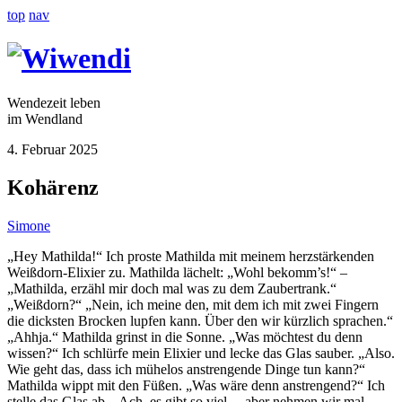
top
nav
Wendezeit leben
im Wendland
4. Februar 2025
Kohärenz
Simone
„Hey Mathilda!“ Ich proste Mathilda mit meinem herzstärkenden
Weißdorn-Elixier zu. Mathilda lächelt: „Wohl bekomm’s!“ –
„Mathilda, erzähl mir doch mal was zu dem Zaubertrank.“
„Weißdorn?“ „Nein, ich meine den, mit dem ich mit zwei Fingern
die dicksten Brocken lupfen kann. Über den wir kürzlich sprachen.“
„Ahhja.“ Mathilda grinst in die Sonne. „Was möchtest du denn
wissen?“ Ich schlürfe mein Elixier und lecke das Glas sauber. „Also.
Wie geht das, dass ich mühelos anstrengende Dinge tun kann?“
Mathilda wippt mit den Füßen. „Was wäre denn anstrengend?“ Ich
stelle das Glas ab. „Ach, es gibt so viel… aber nehmen wir mal