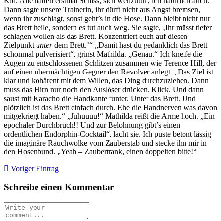
Kid. Alle hatten erstmal Schiss, sich wehzutun, ich natürlich auch.
Dann sagte unsere Trainerin, ihr dürft nicht aus Angst bremsen,
wenn ihr zuschlagt, sonst geht’s in die Hose. Dann bleibt nicht nur
das Brett heile, sondern es tut auch weg. Sie sagte, ‚Ihr müsst tiefer
schlagen wollen als das Brett. Konzentriert euch auf diesen
Zielpunkt
unter
dem Brett.’“ „Damit hast du gedanklich das Brett
schonmal pulverisiert“, grinst Mathilda. „Genau.“ Ich kneife die
Augen zu entschlossenen Schlitzen zusammen wie Terence Hill, der
auf einen übermächtigen Gegner den Revolver anlegt. „Das Ziel ist
klar und kohärent mit dem Willen, das Ding durchzuziehen. Dann
muss das Hirn nur noch den Auslöser drücken. Klick. Und dann
saust mit Karacho die Handkante runter. Unter das Brett. Und
plötzlich ist das Brett einfach durch. Ehe die Handnerven was davon
mitgekriegt haben.“ „Juhuuuu!“ Mathilda reißt die Arme hoch. „Ein
epochaler Durchbruch!! Und zur Belohnung gibt’s einen
ordentlichen Endorphin-Cocktail“, lacht sie. Ich puste betont lässig
die imaginäre Rauchwolke vom Zauberstab und stecke ihn mir in
den Hosenbund. „Yeah – Zaubertrank, einen doppelten bitte!“
Voriger Eintrag
Schreibe einen Kommentar