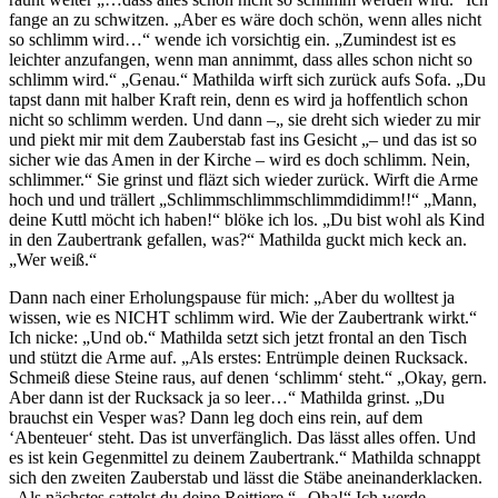
fange an zu schwitzen. „Aber es wäre doch schön, wenn alles nicht
so schlimm wird…“ wende ich vorsichtig ein. „Zumindest ist es
leichter anzufangen, wenn man annimmt, dass alles schon nicht so
schlimm wird.“ „Genau.“ Mathilda wirft sich zurück aufs Sofa. „Du
tapst dann mit halber Kraft rein, denn es wird ja hoffentlich schon
nicht so schlimm werden. Und dann –„ sie dreht sich wieder zu mir
und piekt mir mit dem Zauberstab fast ins Gesicht „– und das ist so
sicher wie das Amen in der Kirche – wird es doch schlimm. Nein,
schlimmer.“ Sie grinst und fläzt sich wieder zurück. Wirft die Arme
hoch und und trällert „Schlimmschlimmschlimmdidimm!!“ „Mann,
deine Kuttl möcht ich haben!“ blöke ich los. „Du bist wohl als Kind
in den Zaubertrank gefallen, was?“ Mathilda guckt mich keck an.
„Wer weiß.“
Dann nach einer Erholungspause für mich: „Aber du wolltest ja
wissen, wie es NICHT schlimm wird. Wie der Zaubertrank wirkt.“
Ich nicke: „Und ob.“ Mathilda setzt sich jetzt frontal an den Tisch
und stützt die Arme auf. „Als erstes: Entrümple deinen Rucksack.
Schmeiß diese Steine raus, auf denen ‘schlimm‘ steht.“ „Okay, gern.
Aber dann ist der Rucksack ja so leer…“ Mathilda grinst. „Du
brauchst ein Vesper was? Dann leg doch eins rein, auf dem
‘Abenteuer‘ steht. Das ist unverfänglich. Das lässt alles offen. Und
es ist kein Gegenmittel zu deinem Zaubertrank.“ Mathilda schnappt
sich den zweiten Zauberstab und lässt die Stäbe aneinanderklacken.
„Als nächstes sattelst du deine Reittiere.“ „Oha!“ Ich werde