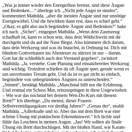
„Was ja immer wieder den Energiefluss bremst, sind diese Ängste
und Bedenken…“ überlege ich. „Nicht jede Angst ist sinnlos“,
kommentiert Mathilda, „aber die meisten Ängste sind nur unnötige
Energiewirbel. Und die bewirken dann erst, dass es schief geht.“
„Okay, es gibt also auch begründete Ängste und Bedenken?“ hake
ich nach. „Sicher“, entgegnet Mathilda. „Wenn dein Zaumzeug
schadhaft ist, kann es schon sein, dass dein Wildschwein mit dir
durchgeht und du auf die Nase fliegst. Also kümmere dich darum,
dass dein Werkzeug und was du brauchst, in Ordnung ist. Dich mit
blindem Gottvertrauen ins Abenteuer zu stürzen ist nur – dumm.
Gott hat dir schließlich auch den Verstand gegeben“, zwinkert
Mathilda. „Ja, verstehe. Gute Planung und einsatzbereites Werkzeug
sind wichtig. Trotzdem schießen da oft Ängste quer, gerade wenn es
um unvertrautes Terrain geht. Und da ist es gar nicht so einfach,
begründete von unbegründeten Ängsten zu unterscheiden.“
„Stimmt“, bestätigt Mathilda. „Manchmal hilft nur die Erfahrung.
Und erstmal ein Schuss Mut, reinzuspringen in diese Ungewissheit.
– Wie war das nochmal bei deinem Wen-Do-Kurs mit diesem
Brett?“ Ich überlege. „Du meinst, dieser Frauen-
Selbstverteidigungskurs vor dreißig Jahren?“ „Genau der“, strahlt
Mathilda. „Adlerkralle und so. Aber das mit dem Brett war eine
schöne Übung mit praktischem Erkenntniswert.“ Ich lächle und
fühle das Leuchten in meinen Augen. „Jau! Wir sollten als finale
Übung ein Brett durchschlagen. Mit der bloßen Hand, wie Karate-