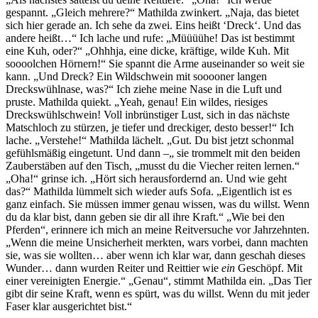
gespannt. „Gleich mehrere?“ Mathilda zwinkert. „Naja, das bietet
sich hier gerade an. Ich sehe da zwei. Eins heißt ‘Dreck‘. Und das
andere heißt…“ Ich lache und rufe: „Müüüühe! Das ist bestimmt
eine Kuh, oder?“ „Ohhhja, eine dicke, kräftige, wilde Kuh. Mit
soooolchen Hörnern!“ Sie spannt die Arme auseinander so weit sie
kann. „Und Dreck? Ein Wildschwein mit sooooner langen
Dreckswühlnase, was?“ Ich ziehe meine Nase in die Luft und
pruste. Mathilda quiekt. „Yeah, genau! Ein wildes, riesiges
Dreckswühlschwein! Voll inbrünstiger Lust, sich in das nächste
Matschloch zu stürzen, je tiefer und dreckiger, desto besser!“ Ich
lache. „Verstehe!“ Mathilda lächelt. „Gut. Du bist jetzt schonmal
gefühlsmäßig eingetunt. Und dann –„ sie trommelt mit den beiden
Zauberstäben auf den Tisch, „musst du die Viecher reiten lernen.“
„Oha!“ grinse ich. „Hört sich herausfordernd an. Und wie geht
das?“ Mathilda lümmelt sich wieder aufs Sofa. „Eigentlich ist es
ganz einfach. Sie müssen immer genau wissen, was du willst. Wenn
du da klar bist, dann geben sie dir all ihre Kraft.“ „Wie bei den
Pferden“, erinnere ich mich an meine Reitversuche vor Jahrzehnten.
„Wenn die meine Unsicherheit merkten, wars vorbei, dann machten
sie, was sie wollten… aber wenn ich klar war, dann geschah dieses
Wunder… dann wurden Reiter und Reittier wie
ein
Geschöpf. Mit
einer vereinigten Energie.“ „Genau“, stimmt Mathilda ein. „Das Tier
gibt dir seine Kraft, wenn es spürt, was du willst. Wenn du mit jeder
Faser klar ausgerichtet bist.“