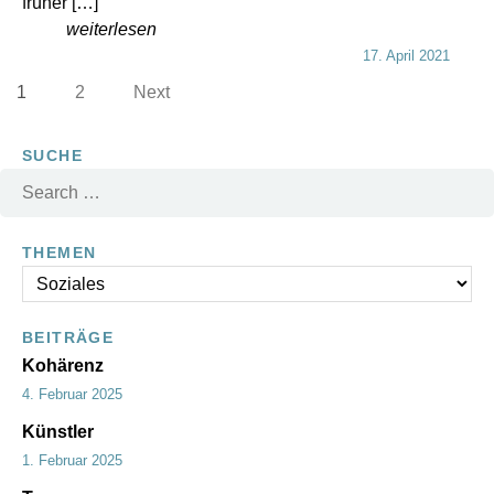
früher […]
weiterlesen
17. April 2021
1
2
Next
SUCHE
THEMEN
T
h
e
BEITRÄGE
m
Kohärenz
e
4. Februar 2025
n
Künstler
1. Februar 2025